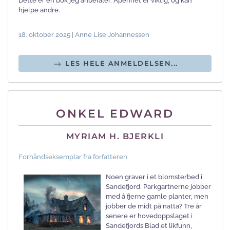
Dette er en bok jeg anbefaler. Åpenhet er viktig, og kan
hjelpe andre.
18. oktober 2025 | Anne Lise Johannessen
LES HELE ANMELDELSEN...
ONKEL EDWARD
MYRIAM H. BJERKLI
Forhåndseksemplar fra forfatteren
Noen graver i et blomsterbed i
Sandefjord. Parkgartnerne jobber
med å fjerne gamle planter, men
jobber de midt på natta? Tre år
senere er hovedoppslaget i
Sandefjords Blad et likfunn,