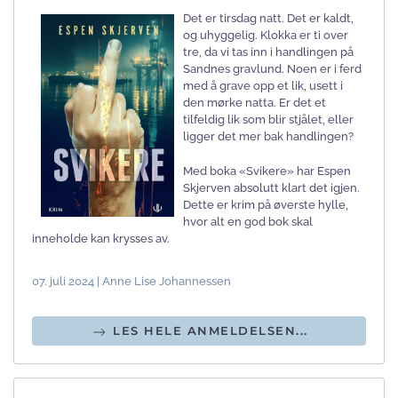
Det er tirsdag natt. Det er kaldt,
og uhyggelig. Klokka er ti over
tre, da vi tas inn i handlingen på
Sandnes gravlund. Noen er i ferd
med å grave opp et lik, usett i
den mørke natta. Er det et
tilfeldig lik som blir stjålet, eller
ligger det mer bak handlingen?
Med boka «Svikere» har Espen
Skjerven absolutt klart det igjen.
Dette er krim på øverste hylle,
hvor alt en god bok skal
inneholde kan krysses av.
07. juli 2024 | Anne Lise Johannessen
LES HELE ANMELDELSEN...