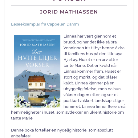
JORID MATHIASSEN
Leseeksemplar fra Cappelen Damm
Linnea har vært gjennom et
brudd, og har det ikke så bra.
Venninnen Iris tilbyr henne å dra
til familiens hus på den lille øya
Hjartøy. Huset er en arv etter
tante Marie. Det er kveld når
Linnea kommer fram. Huset er
stort og mørkt, og det blåser
kaldt. Linnea kjenner på en
uhyggelig følelse, men da hun
våkner dagen etter, og ser et
postkortvakkert landskap, stiger
humøret. Linnea finner flere små
hemmeligheter i huset, som avdekker en ukjent historie om
tante Marie.
Denne boka forteller en nydelig historie, som absolutt
anbefales!