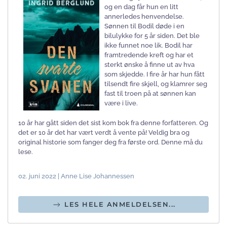
og en dag får hun en litt
annerledes henvendelse.
Sønnen til Bodil døde i en
bilulykke for 5 år siden. Det ble
ikke funnet noe lik. Bodil har
framtredende kreft og har et
sterkt ønske å finne ut av hva
som skjedde. I fire år har hun fått
tilsendt fire skjell, og klamrer seg
fast til troen på at sønnen kan
være i live.
10 år har gått siden det sist kom bok fra denne forfatteren. Og
det er 10 år det har vært verdt å vente på! Veldig bra og
original historie som fanger deg fra første ord. Denne må du
lese.
02. juni 2022 | Anne Lise Johannessen
LES HELE ANMELDELSEN...