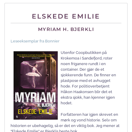
ELSKEDE EMILIE
MYRIAM H. BJERKLI
Leseeksemplar fra Bonnier
Utenfor Coopbutikken på
Krokemoa i Sandefjord, roter
noen friganere rundt i en
container. Der gjør de et
sjokkerende funn. De finner en
plastpose med et avhugget
hode. For politioverbetjent
Håkon Haakonsen blir det et
ekstra sjokk, han kjenner igjen
hodet.
Forfatteren har igjen skrevet en
mørk og vond historie. Selv om
historien er ubehagelig, så er det en viktig bok. Jeg mener at
"Elskede Emilie" er Bjerklis beste bok.