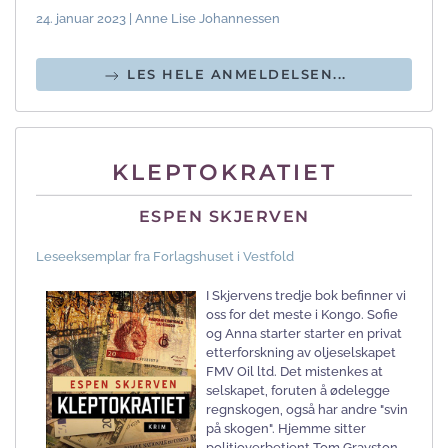
24. januar 2023 | Anne Lise Johannessen
LES HELE ANMELDELSEN...
KLEPTOKRATIET
ESPEN SKJERVEN
Leseeksemplar fra Forlagshuset i Vestfold
I Skjervens tredje bok befinner vi
oss for det meste i Kongo. Sofie
og Anna starter starter en privat
etterforskning av oljeselskapet
FMV Oil ltd. Det mistenkes at
selskapet, foruten å ødelegge
regnskogen, også har andre "svin
på skogen". Hjemme sitter
politioverbetjent Tom Grayston