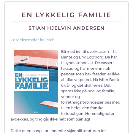
EN LYKKELIG FAMILIE
STIAN HJELVIN ANDERSEN
Leseeksemplar fra Pitch
Bli med inn til overklassen – til
Bente og Erik Löwborg. De har
tilsynelatende alt. De vasser i
luksus, og har mer enn nok
penger. Men bak fasaden er ikke
alt like velpolert. Nå fyller Bente
65 år, og det skal feires. Det
spares ikke på noe, og familie,
venner og
forretningsforbindelser bes med
til en helg i den franske
ferieboligen. Hemmeligheter
avdekkes, og ting går ikke helt som planlagt.
Dette er en pangstart innenfor skjønnlitteraturen for