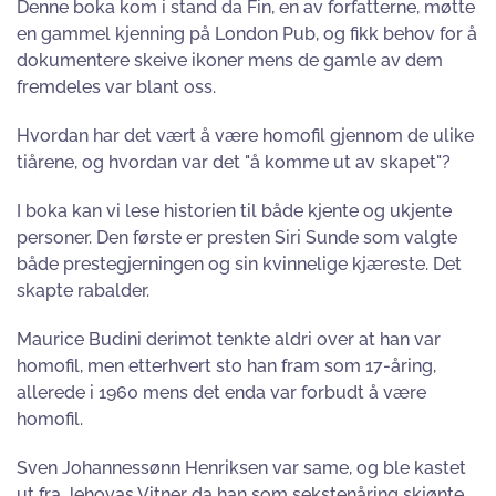
Denne boka kom i stand da Fin, en av forfatterne, møtte
en gammel kjenning på London Pub, og fikk behov for å
dokumentere skeive ikoner mens de gamle av dem
fremdeles var blant oss.
Hvordan har det vært å være homofil gjennom de ulike
tiårene, og hvordan var det "å komme ut av skapet"?
I boka kan vi lese historien til både kjente og ukjente
personer. Den første er presten Siri Sunde som valgte
både prestegjerningen og sin kvinnelige kjæreste. Det
skapte rabalder.
Maurice Budini derimot tenkte aldri over at han var
homofil, men etterhvert sto han fram som 17-åring,
allerede i 1960 mens det enda var forbudt å være
homofil.
Sven Johannessønn Henriksen var same, og ble kastet
ut fra Jehovas Vitner da han som sekstenåring skjønte