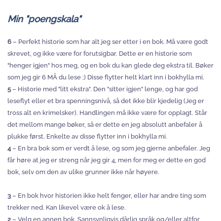
Min "poengskala"
6
– Perfekt historie som har alt jeg ser etter i en bok. Må være godt
skrevet, og ikke være for forutsigbar. Dette er en historie som
"henger igjen" hos meg, og en bok du kan glede deg ekstra til. Bøker
som jeg gir 6 MÅ du lese ;) Disse flytter helt klart inn i bokhylla mi.
5
– Historie med "litt ekstra". Den "sitter igjen" lenge, og har god
leseflyt eller et bra spenningsnivå, så det ikke blir kjedelig (Jeg er
tross alt en krimelsker). Handlingen må ikke være for opplagt. Står
det mellom mange bøker, så er dette en jeg absolutt anbefaler å
plukke først. Enkelte av disse flytter inn i bokhylla mi.
4
– En bra bok som er verdt å lese, og som jeg gjerne anbefaler. Jeg
får høre at jeg er streng når jeg gir 4, men for meg er dette en god
bok, selv om den av ulike grunner ikke når høyere.
3
– En bok hvor historien ikke helt fenger, eller har andre ting som
trekker ned. Kan likevel være ok å lese.
2
– Velg en annen bok. Sannsynligvis dårlig språk og/eller altfor