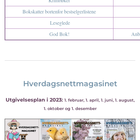
Krimbøker
Bokskatter bortenfor bestselgerlistene
Leseglede
God Bok!
Anbe
Hverdagsnettmagasinet
Utgivelsesplan i 2023:
1. februar, 1. april, 1. juni, 1. august,
1. oktober og 1. desember