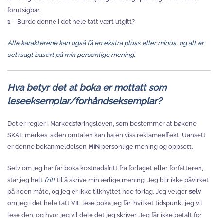
forutsigbar.
1
– Burde denne i det hele tatt vært utgitt?
Alle karakterene kan også få en ekstra pluss eller minus, og alt er
selvsagt basert på min personlige mening.
Hva betyr det at boka er mottatt som
leseeksemplar/forhåndseksemplar?
Det er regler i Markedsføringsloven, som bestemmer at bøkene
SKAL merkes, siden omtalen kan ha en viss reklameeffekt. Uansett
er denne bokanmeldelsen
MIN
personlige mening og oppsett.
Selv om jeg har får boka kostnadsfritt fra forlaget eller forfatteren,
står jeg helt
fritt
til å skrive min ærlige mening. Jeg blir ikke påvirket
på noen måte, og jeg er ikke tilknyttet noe forlag. Jeg velger
selv
om jeg i det hele tatt VIL lese boka jeg får, hvilket tidspunkt jeg vil
lese den, og hvor jeg vil dele det jeg skriver. Jeg får ikke betalt for