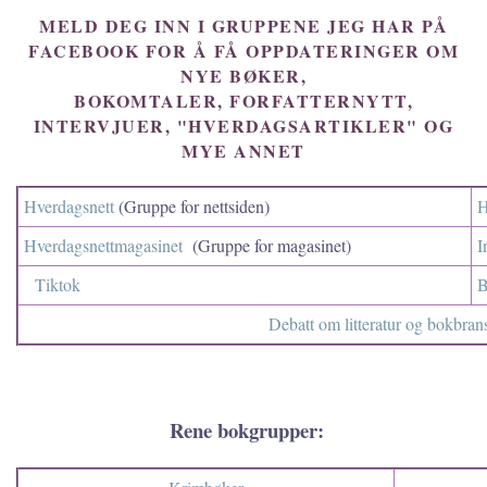
MELD DEG INN I GRUPPENE JEG HAR PÅ
FACEBOOK FOR Å FÅ OPPDATERINGER OM
NYE BØKER,
BOKOMTALER, FORFATTERNYTT,
INTERVJUER, "HVERDAGSARTIKLER" OG
MYE ANNET
Hverdagsnett
(Gruppe for nettsiden)
H
Hverdagsnettmagasinet
(Gruppe for magasinet)
I
Tiktok
B
Debatt om litteratur og bokbran
Rene bokgrupper: