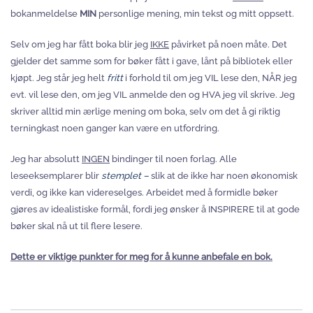
bokanmeldelse
MIN
personlige mening, min tekst og mitt oppsett.
Selv om jeg har fått boka blir jeg
IKKE
påvirket på noen måte. Det
gjelder det samme som for bøker fått i gave, lånt på bibliotek eller
kjøpt. Jeg står jeg helt
fritt
i forhold til om jeg VIL lese den, NÅR jeg
evt. vil lese den, om jeg VIL anmelde den og HVA jeg vil skrive. Jeg
skriver alltid min ærlige mening om boka, selv om det å gi riktig
terningkast noen ganger kan være en utfordring.
Jeg har absolutt
INGEN
bindinger til noen forlag. Alle
leseeksemplarer blir
stemplet –
slik at de ikke har noen økonomisk
verdi, og ikke kan videreselges. Arbeidet med å formidle bøker
gjøres av idealistiske formål, fordi jeg ønsker å INSPIRERE til at gode
bøker skal nå ut til flere lesere.
Dette er viktige punkter for meg for å kunne anbefale en bok.