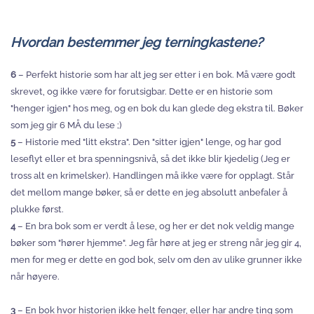
Hvordan bestemmer jeg terningkastene?
6
– Perfekt historie som har alt jeg ser etter i en bok. Må være godt
skrevet, og ikke være for forutsigbar. Dette er en historie som
"henger igjen" hos meg, og en bok du kan glede deg ekstra til. Bøker
som jeg gir 6 MÅ du lese ;)
5
– Historie med "litt ekstra". Den "sitter igjen" lenge, og har god
leseflyt eller et bra spenningsnivå, så det ikke blir kjedelig (Jeg er
tross alt en krimelsker). Handlingen må ikke være for opplagt. Står
det mellom mange bøker, så er dette en jeg absolutt anbefaler å
plukke først.
4
– En bra bok som er verdt å lese, og her er det nok veldig mange
bøker som "hører hjemme". Jeg får høre at jeg er streng når jeg gir 4,
men for meg er dette en god bok, selv om den av ulike grunner ikke
når høyere.
3
– En bok hvor historien ikke helt fenger, eller har andre ting som