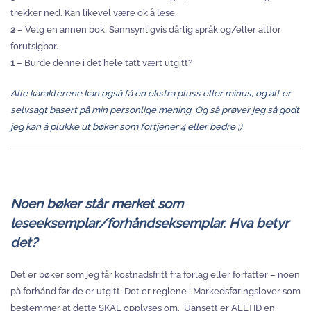
trekker ned. Kan likevel være ok å lese.
2
– Velg en annen bok. Sannsynligvis dårlig språk og/eller altfor
forutsigbar.
1
– Burde denne i det hele tatt vært utgitt?
Alle karakterene kan også få en ekstra pluss eller minus, og alt er
selvsagt basert på min personlige mening. Og så prøver jeg så godt
jeg kan å plukke ut bøker som fortjener 4 eller bedre ;)
Noen bøker står merket som
leseeksemplar/forhåndseksemplar. Hva betyr
det?
Det er bøker som jeg får kostnadsfritt fra forlag eller forfatter – noen
på forhånd før de er utgitt. Det er reglene i Markedsføringslover som
bestemmer at dette SKAL opplyses om. Uansett er
ALLTID
en