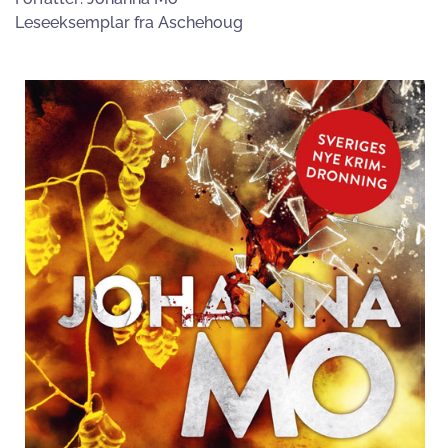
Leseeksemplar fra Aschehoug