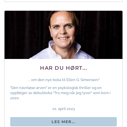
HAR DU HØRT...
... om den nye boka til Ellen G. Simensen?
"Den navnløse arven" er en psykologisk thriller og en
oppfølger av debutboka "Tro meg når jeg lyver" som kom i
2020.
01. april 2023
LES MER...