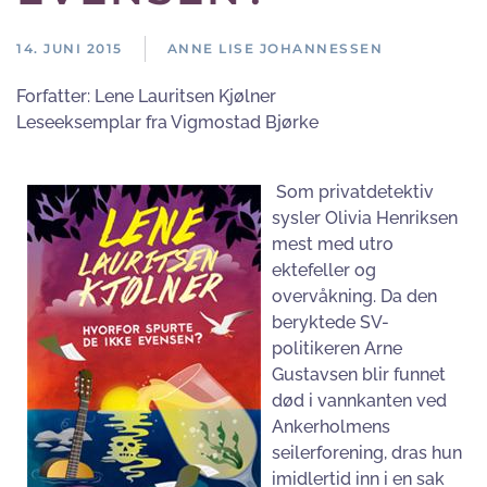
14. JUNI 2015
ANNE LISE JOHANNESSEN
Forfatter:
Lene Lauritsen Kjølner
Leseeksemplar fra Vigmostad Bjørke
So
m privatdetektiv
sysler Olivia Henriksen
mest med utro
ektefeller og
overvåkning. Da den
beryktede SV-
politikeren Arne
Gustavsen blir funnet
død i vannkanten ved
Ankerholmens
seilerforening, dras hun
imidlertid inn i en sak