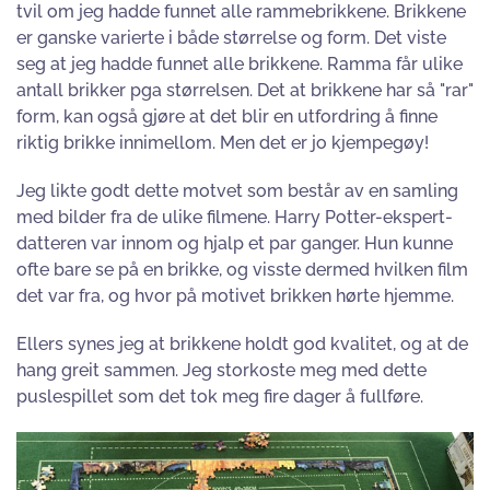
tvil om jeg hadde funnet alle rammebrikkene. Brikkene
er ganske varierte i både størrelse og form. Det viste
seg at jeg hadde funnet alle brikkene. Ramma får ulike
antall brikker pga størrelsen. Det at brikkene har så "rar"
form, kan også gjøre at det blir en utfordring å finne
riktig brikke innimellom. Men det er jo kjempegøy!
Jeg likte godt dette motvet som består av en samling
med bilder fra de ulike filmene. Harry Potter-ekspert-
datteren var innom og hjalp et par ganger. Hun kunne
ofte bare se på en brikke, og visste dermed hvilken film
det var fra, og hvor på motivet brikken hørte hjemme.
Ellers synes jeg at brikkene holdt god kvalitet, og at de
hang greit sammen. Jeg storkoste meg med dette
puslespillet som det tok meg fire dager å fullføre.