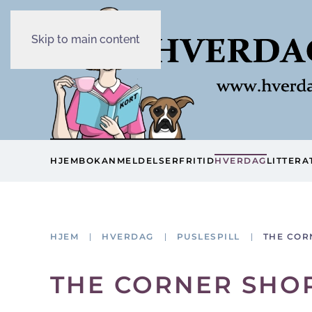
Skip to main content
HJEM
BOKANMELDELSER
FRITID
HVERDAG
LITTERA
HJEM
HVERDAG
PUSLESPILL
THE COR
THE CORNER SHOP