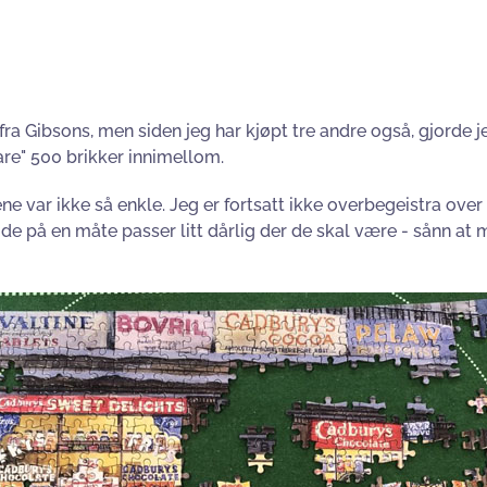
l fra Gibsons, men siden jeg har kjøpt tre andre også, gjorde
are" 500 brikker innimellom.
e var ikke så enkle. Jeg er fortsatt ikke overbegeistra over 
e på en måte passer litt dårlig der de skal være - sånn at man 