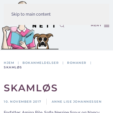
Skip to main content
MENY
HJEM
BOKANMELDELSER
ROMANER
SKAMLØS
SKAMLØS
10. NOVEMBER 2017
ANNE LISE JOHANNESSEN
Forfatter:
Amina Bile, Sofia Nesrine Srour og Nancy