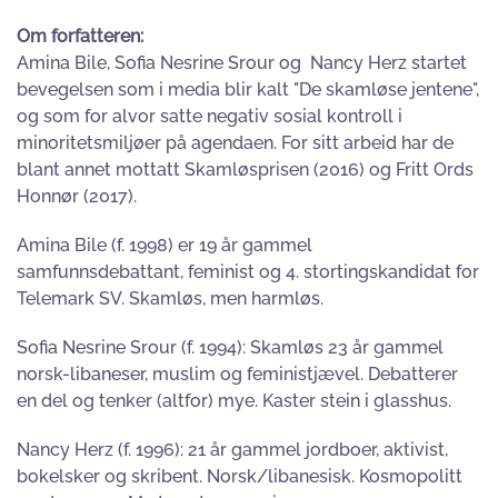
Om forfatteren:
Amina Bile, Sofia Nesrine Srour og Nancy Herz startet
bevegelsen som i media blir kalt "De skamløse jentene",
og som for alvor satte negativ sosial kontroll i
minoritetsmiljøer på agendaen. For sitt arbeid har de
blant annet mottatt Skamløsprisen (2016) og Fritt Ords
Honnør (2017).
Amina Bile (f. 1998) er 19 år gammel
samfunnsdebattant, feminist og 4. stortingskandidat for
Telemark SV. Skamløs, men harmløs.
Sofia Nesrine Srour (f. 1994): Skamløs 23 år gammel
norsk-libaneser, muslim og feministjævel. Debatterer
en del og tenker (altfor) mye. Kaster stein i glasshus.
Nancy Herz (f. 1996): 21 år gammel jordboer, aktivist,
bokelsker og skribent. Norsk/libanesisk. Kosmopolitt