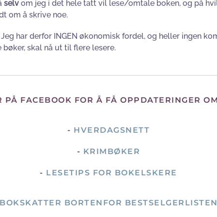
så
selv
om jeg i det hele tatt vil lese/omtale boken, og på hvil
edt om å skrive noe.
d. Jeg har derfor INGEN økonomisk fordel, og heller ingen k
bøker, skal nå ut til flere lesere.
R PÅ FACEBOOK FOR Å FÅ OPPDATERINGER O
-
HVERDAGSNETT
-
KRIMBØKER
-
LESETIPS FOR BOKELSKERE
BOKSKATTER BORTENFOR BESTSELGERLISTE