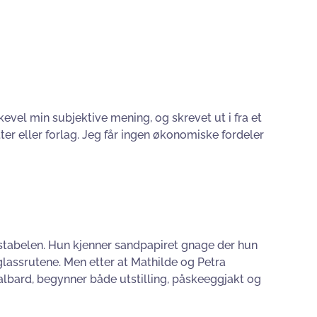
kevel min subjektive mening, og skrevet ut i fra et
tter eller forlag. Jeg får ingen økonomiske fordeler
v stabelen. Hun kjenner sandpapiret gnage der hun
glassrutene. Men etter at Mathilde og Petra
valbard, begynner både utstilling, påskeeggjakt og