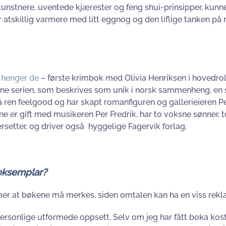
stnere, uventede kjærester og feng shui-prinsipper, kunne P
r atskillig varmere med litt eggnog og den liflige tanken på
 henger de
– første krimbok med Olivia Henriksen i hovedro
denne serien, som beskrives som unik i norsk sammenheng, 
gså ren feelgood og har skapt romanfiguren og gallerieieren
ne er gift med musikeren Per Fredrik, har to voksne sønner, t
rsetter, og driver også hyggelige Fagervik forlag.
eeksemplar?
er at bøkene må merkes, siden omtalen kan ha en viss rekl
ersonlige utformede oppsett. Selv om jeg har fått boka kostads