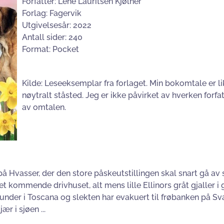
Forfatter: Lene Lauritsen Kjølner
Forlag: Fagervik
Utgivelsesår: 2022
Antall sider: 240
Format: Pocket
Kilde: Leseeksemplar fra forlaget. Min bokomtale er li
nøytralt ståsted. Jeg er ikke påvirket av hverken forfa
av omtalen.
 på Hvasser, der den store påskeutstillingen skal snart gå a
kommende drivhuset, alt mens lille Ellinors gråt gjaller i 
hunder i Toscana og slekten har evakuert til frøbanken på S
ær i sjøen ...