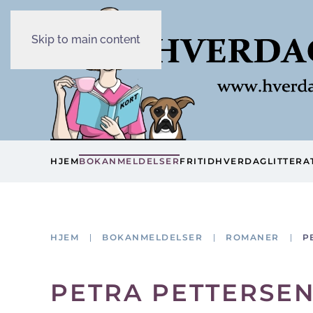
Skip to main content
HJEM
BOKANMELDELSER
FRITID
HVERDAG
LITTERA
HJEM
BOKANMELDELSER
ROMANER
P
PETRA PETTERSEN