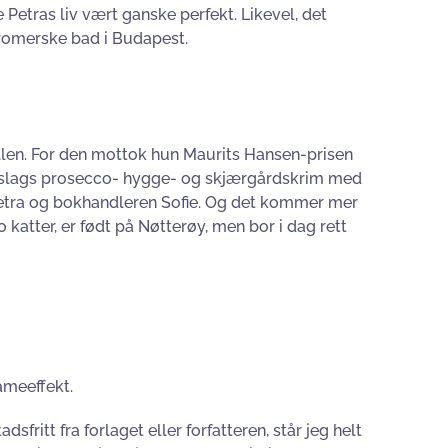
etras liv vært ganske perfekt. Likevel, det
 romerske bad i Budapest.
llen. For den mottok hun Maurits Hansen-prisen
en slags prosecco- hygge- og skjærgårdskrim med
 Petra og bokhandleren Sofie. Og det kommer mer
o katter, er født på Nøtterøy, men bor i dag rett
ameeffekt.
fritt fra forlaget eller forfatteren, står jeg helt