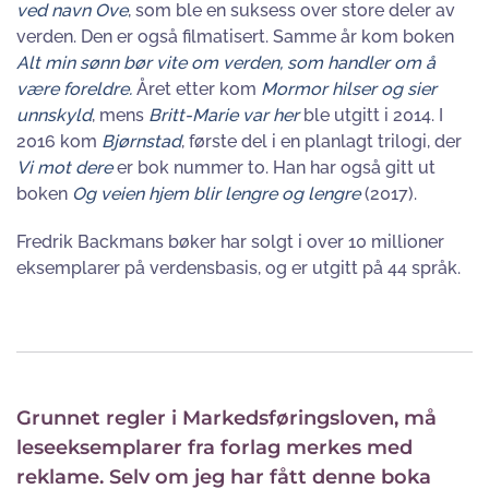
ved navn Ove
, som ble en suksess over store deler av
verden. Den er også filmatisert. Samme år kom boken
Alt min sønn bør vite om verden
, som handler om å
være foreldre.
Året etter kom
Mormor hilser og sier
unnskyld
, mens
Britt-Marie var her
ble utgitt i 2014. I
2016 kom
Bjørnstad
, første del i en planlagt trilogi, der
Vi mot dere
er bok nummer to. Han har også gitt ut
boken
Og veien hjem blir lengre og lengre
(2017).
Fredrik Backmans bøker har solgt i over 10 millioner
eksemplarer på verdensbasis, og er utgitt på 44 språk.
Grunnet regler i Markedsføringsloven, må
leseeksemplarer fra forlag merkes med
reklame. Selv om jeg har fått denne boka