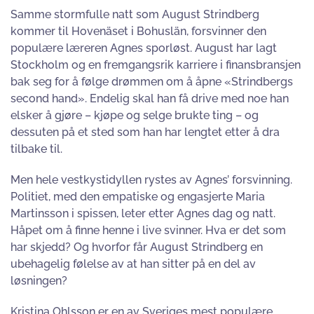
Samme stormfulle natt som August Strindberg
kommer til Hovenäset i Bohuslän, forsvinner den
populære læreren Agnes sporløst. August har lagt
Stockholm og en fremgangsrik karriere i finansbransjen
bak seg for å følge drømmen om å åpne «Strindbergs
second hand». Endelig skal han få drive med noe han
elsker å gjøre – kjøpe og selge brukte ting – og
dessuten på et sted som han har lengtet etter å dra
tilbake til.
Men hele vestkystidyllen rystes av Agnes’ forsvinning.
Politiet, med den empatiske og engasjerte Maria
Martinsson i spissen, leter etter Agnes dag og natt.
Håpet om å finne henne i live svinner. Hva er det som
har skjedd? Og hvorfor får August Strindberg en
ubehagelig følelse av at han sitter på en del av
løsningen?
Kristina Ohlsson er en av Sveriges mest populære