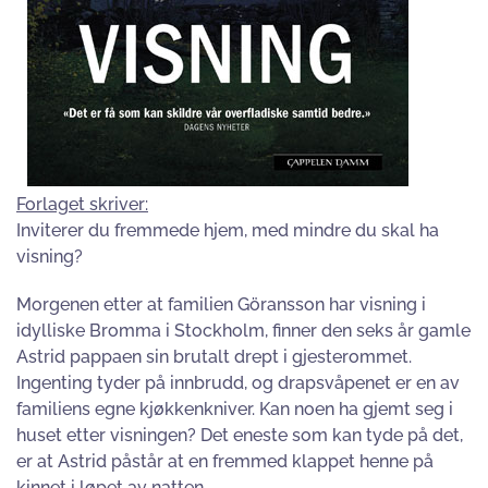
Forlaget skriver:
Inviterer du fremmede hjem, med mindre du skal ha
visning?
Morgenen etter at familien Göransson har visning i
idylliske Bromma i Stockholm, finner den seks år gamle
Astrid pappaen sin brutalt drept i gjesterommet.
Ingenting tyder på innbrudd, og drapsvåpenet er en av
familiens egne kjøkkenkniver. Kan noen ha gjemt seg i
huset etter visningen? Det eneste som kan tyde på det,
er at Astrid påstår at en fremmed klappet henne på
kinnet i løpet av natten.