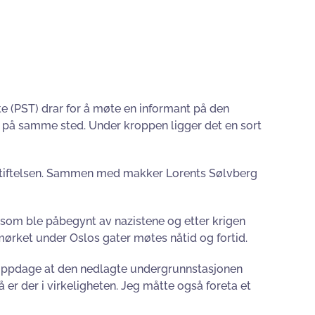
ste (PST) drar for å møte en informant på den
et på samme sted. Under kroppen ligger det en sort
 Stiftelsen. Sammen med makker Lorents Sølvberg
 som ble påbegynt av nazistene og etter krigen
 mørket under Oslos gater møtes nåtid og fortid.
 å oppdage at den nedlagte undergrunnstasjonen
r der i virkeligheten. Jeg måtte også foreta et