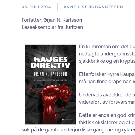
05. JULI 2014
ANNE LISE JOHANNESSEN
Forfatter:
Ørjan N. Karlsson
Leseeksemplar fra Juritzen
En krimroman om det du ik
nedlagte undergrunnsstas
sjakkbrikke og en krypti
Etterforsker Kyrre Kaup
må han finne drapsmanne
Underveis avdekker de to
videreført av forsvarsmin
Dette er enda en god kri
faktisk eksisterer og at
søk på de gamle underjordiske gangene, og ryktene