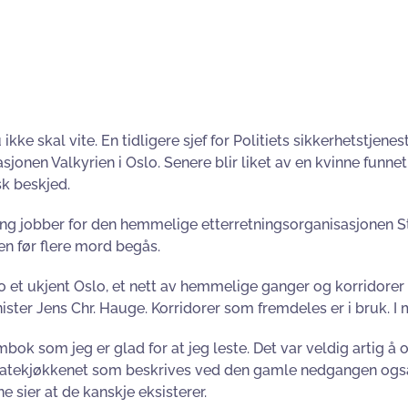
ke skal vite. En tidligere sjef for Politiets sikkerhetstjene
jonen Valkyrien i Oslo. Senere blir liket av en kvinne funn
sk beskjed.
ang jobber for den hemmelige etterretningsorganisasjonen
n før flere mord begås.
 et ukjent Oslo, et nett av hemmelige ganger og korridorer
ister Jens Chr. Hauge. Korridorer som fremdeles er i bruk. I
mbok som jeg er glad for at jeg leste. Det var veldig artig
 gatekjøkkenet som beskrives ved den gamle nedgangen også e
 sier at de kanskje eksisterer.