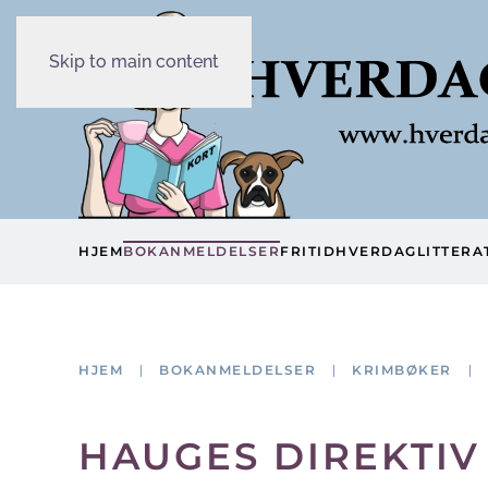
Skip to main content
HJEM
BOKANMELDELSER
FRITID
HVERDAG
LITTERA
HJEM
BOKANMELDELSER
KRIMBØKER
HAUGES DIREKTIV